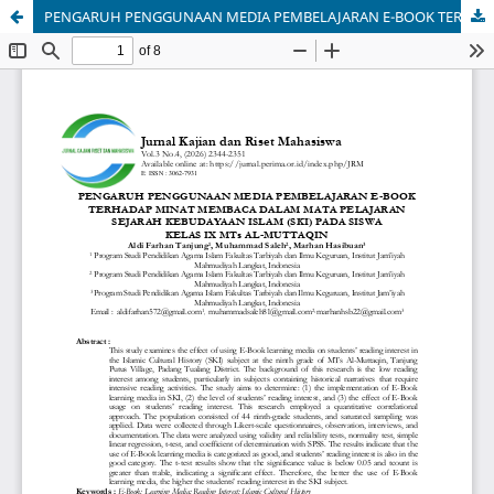
PENGARUH PENGGUNAAN MEDIA PEMBELAJARAN E-BOOK TERHADAP MINAT MEMBACA DALAM MATA PELAJARAN SEJARAH KEBUDAYAAN ISLAM (SKI) PADA SISWA KELAS IX MTs AL-MUTTAQIN