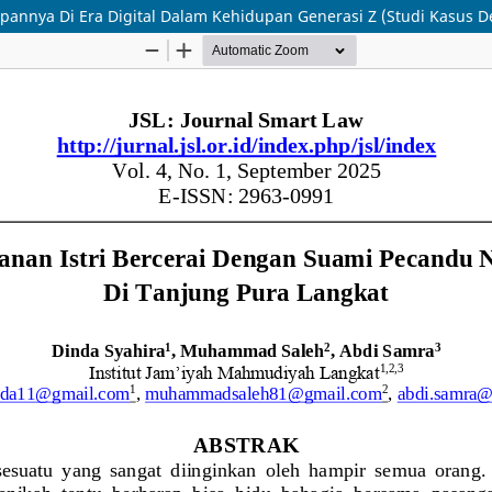
annya Di Era Digital Dalam Kehidupan Generasi Z (Studi Kasus D