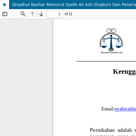
Ghadhul Bashar Menurut Syekh Ali Ash-Shabuni Dan Penerap