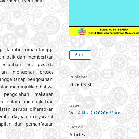
owerment, traditional
aja dan ibu rumah tangga
PDF
gan baik dan memberikan
pelatihan ini, peserta
ilan mengenai proses
Published
hingga tahap pengolahan.
2026-03-30
giatan menunjukkan bahwa
ti pengolahan makanan
aya dalam meningkatkan
Issue
iatan serupa diharapkan
Vol. 4 No. 2 (2026): Maret
emberdayaan masyarakat
mpilan dan pemanfaatan
Section
Articles