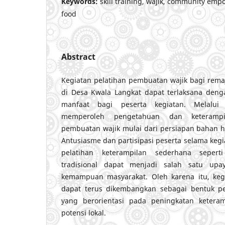
Keywords:
skill training, wajik, community emp
food
Abstract
Kegiatan pelatihan pembuatan wajik bagi rem
di Desa Kwala Langkat dapat terlaksana den
manfaat bagi peserta kegiatan. Melalui 
memperoleh pengetahuan dan keteramp
pembuatan wajik mulai dari persiapan bahan 
Antusiasme dan partisipasi peserta selama ke
pelatihan keterampilan sederhana seper
tradisional dapat menjadi salah satu up
kemampuan masyarakat. Oleh karena itu, keg
dapat terus dikembangkan sebagai bentuk p
yang berorientasi pada peningkatan ketera
potensi lokal.